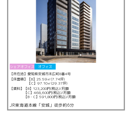
シェアオフィス
オフィス
【所在地】
愛知県安城市末広町8番4号
【床面積】
【B】25.59㎡(7.74坪)
【C】97.10㎡(29.37坪)
【賃料】
【B】123,200円(税込)/月額
【C】468,600円(税込)/月額
【B・C】591,800円(税込)/月額
JR東海道本線「安城」徒歩約6分