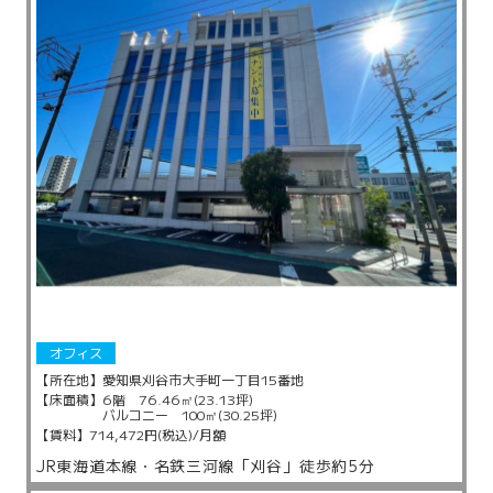
オフィス
【所在地】
愛知県刈谷市大手町一丁目15番地
【床面積】
6階 76.46㎡(23.13坪)
バルコニー 100㎡(30.25坪)
【賃料】
714,472円(税込)/月額
JR東海道本線・名鉄三河線「刈谷」徒歩約5分