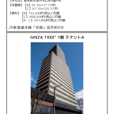
【所在地】
愛知県安城市末広町8番4号
【床面積】
【B】25.59㎡(7.74坪)
【C】97.10㎡(29.37坪)
【賃料】
【B】123,200円(税込)/月額
【C】468,600円(税込)/月額
【B・C】591,800円(税込)/月額
JR東海道本線「安城」徒歩約6分
GINZA TREE⁺ 1階 テナントA